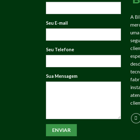
A Bl
Seu E-mail
merc
uma 
segu
clie
Seu Telefone
espe
desd
tecn
Sua Mensagem
fabr
inst
aten
clie