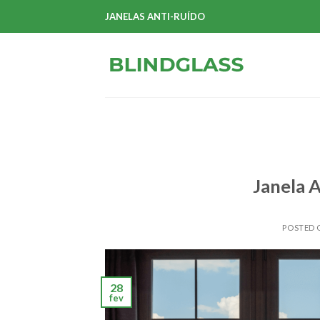
Skip
JANELAS ANTI-RUÍDO
to
content
Janela A
POSTED
28
fev