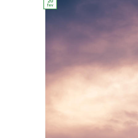
20
fev