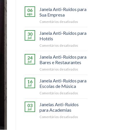
Janela Anti-Ruídos para
06
ago
Sua Empresa
em
Comentários desativados
Janela
Anti-
Janela Anti-Ruídos para
30
Ruídos
jul
Hotéis
para
em
Comentários desativados
Sua
Janela
Empresa
Anti-
Janela Anti-Ruídos para
24
Ruídos
jul
Bares e Restaurantes
para
em
Comentários desativados
Hotéis
Janela
Anti-
Janela Anti-Ruídos para
16
Ruídos
jul
Escolas de Música
para
em
Comentários desativados
Bares
Janela
e
Anti-
Janelas Anti-Ruídos
Restaurantes
03
Ruídos
jul
para Academias
para
em
Comentários desativados
Escolas
Janelas
de
Anti-
Música