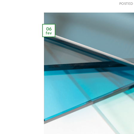
POSTED
06
fev