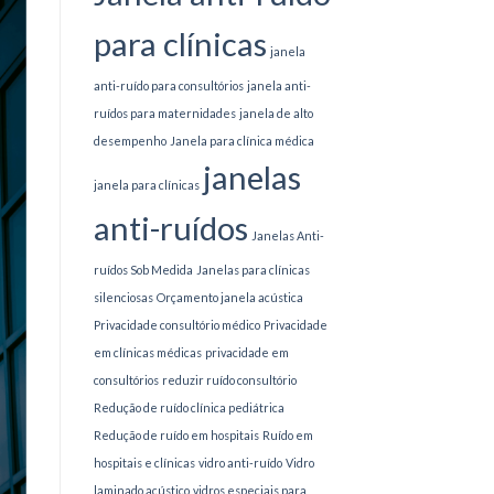
para clínicas
janela
anti-ruído para consultórios
janela anti-
ruídos para maternidades
janela de alto
desempenho
Janela para clínica médica
janelas
janela para clínicas
anti-ruídos
Janelas Anti-
ruídos Sob Medida
Janelas para clínicas
silenciosas
Orçamento janela acústica
Privacidade consultório médico
Privacidade
em clínicas médicas
privacidade em
consultórios
reduzir ruído consultório
Redução de ruído clínica pediátrica
Redução de ruído em hospitais
Ruído em
hospitais e clínicas
vidro anti-ruído
Vidro
laminado acústico
vidros especiais para