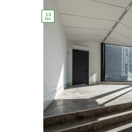
13
fev