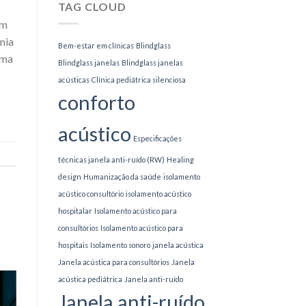
Ruídos
TAG CLOUD
para
um
Academias
mia
Bem-estar em clínicas
Blindglass
uma
Blindglass janelas
Blindglass janelas
acústicas
Clínica pediátrica silenciosa
conforto
acústico
Especificações
técnicas janela anti-ruído (RW)
Healing
design
Humanização da saúde
isolamento
acústico consultório
isolamento acústico
hospitalar
Isolamento acústico para
consultórios
Isolamento acústico para
hospitais
Isolamento sonoro
janela acústica
Janela acústica para consultórios
Janela
acústica pediátrica
Janela anti-ruído
Janela anti-ruído