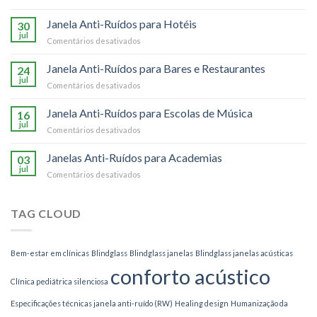
Janela
Anti-
Janela Anti-Ruídos para Hotéis
30
Ruídos
jul
em
Comentários desativados
para
Janela
Sua
Anti-
Janela Anti-Ruídos para Bares e Restaurantes
Empresa
24
Ruídos
jul
em
Comentários desativados
para
Janela
Hotéis
Anti-
Janela Anti-Ruídos para Escolas de Música
16
Ruídos
jul
em
Comentários desativados
para
Janela
Bares
Anti-
Janelas Anti-Ruídos para Academias
e
03
Ruídos
jul
Restaurantes
em
Comentários desativados
para
Janelas
Escolas
Anti-
de
Ruídos
TAG CLOUD
Música
para
Academias
Bem-estar em clínicas
Blindglass
Blindglass janelas
Blindglass janelas acústicas
conforto acústico
Clínica pediátrica silenciosa
Especificações técnicas janela anti-ruído (RW)
Healing design
Humanização da