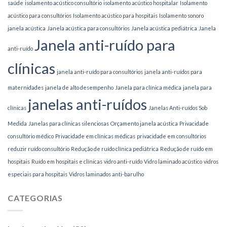
saúde
isolamento acústico consultório
isolamento acústico hospitalar
Isolamento
acústico para consultórios
Isolamento acústico para hospitais
Isolamento sonoro
janela acústica
Janela acústica para consultórios
Janela acústica pediátrica
Janela
Janela anti-ruído para
anti-ruído
clínicas
janela anti-ruído para consultórios
janela anti-ruídos para
maternidades
janela de alto desempenho
Janela para clínica médica
janela para
janelas anti-ruídos
clínicas
Janelas Anti-ruídos Sob
Medida
Janelas para clínicas silenciosas
Orçamento janela acústica
Privacidade
consultório médico
Privacidade em clínicas médicas
privacidade em consultórios
reduzir ruído consultório
Redução de ruído clínica pediátrica
Redução de ruído em
hospitais
Ruído em hospitais e clínicas
vidro anti-ruído
Vidro laminado acústico
vidros
especiais para hospitais
Vidros laminados anti-barulho
CATEGORIAS