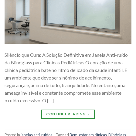
Silêncio que Cura: A Solução Definitiva em Janela Anti-ruído
da Blindglass para Clínicas Pediátricas O coração de uma
clínica pediátrica bate no ritmo delicado da saúde infantil. É
um ambiente que deve ser sinônimo de acolhimento,
segurança e, acima de tudo, tranquilidade. No entanto, uma
ameaça invisível e constante compromete esse ambiente:
o ruído excessivo. O […]
CONTINUE READING
→
Posted in
janelas anti-ruídos
|
Tagged
Bem-estar em clínicas
,
Blindglass
,