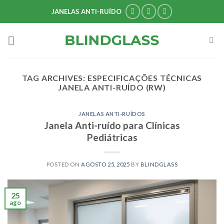
Skip
JANELAS ANTI-RUÍDO
to
content
TAG ARCHIVES:
ESPECIFICAÇÕES TÉCNICAS
JANELA ANTI-RUÍDO (RW)
JANELAS ANTI-RUÍDOS
Janela Anti-ruído para Clínicas
Pediátricas
POSTED ON
AGOSTO 25, 2025
BY
BLINDGLASS
25
ago