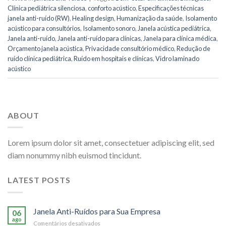
Clínica pediátrica silenciosa
,
conforto acústico
,
Especificações técnicas
janela anti-ruído (RW)
,
Healing design
,
Humanização da saúde
,
Isolamento
acústico para consultórios
,
Isolamento sonoro
,
Janela acústica pediátrica
,
Janela anti-ruído
,
Janela anti-ruído para clínicas
,
Janela para clínica médica
,
Orçamento janela acústica
,
Privacidade consultório médico
,
Redução de
ruído clínica pediátrica
,
Ruído em hospitais e clínicas
,
Vidro laminado
acústico
ABOUT
Lorem ipsum dolor sit amet, consectetuer adipiscing elit, sed
diam nonummy nibh euismod tincidunt.
LATEST POSTS
Janela Anti-Ruídos para Sua Empresa
06
ago
em
Comentários desativados