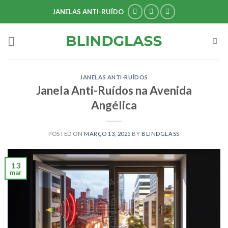
Skip
JANELAS ANTI-RUÍDO
to
content
JANELAS ANTI-RUÍDOS
Janela Anti-Ruídos na Avenida
Angélica
POSTED ON
MARÇO 13, 2025
BY
BLINDGLASS
13
mar