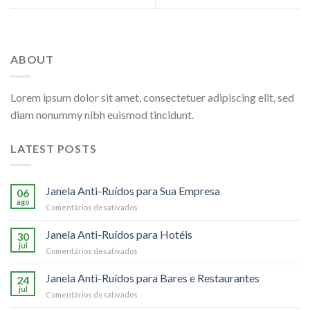
ABOUT
Lorem ipsum dolor sit amet, consectetuer adipiscing elit, sed
diam nonummy nibh euismod tincidunt.
LATEST POSTS
Janela Anti-Ruídos para Sua Empresa
06
ago
em
Comentários desativados
Janela
Anti-
Janela Anti-Ruídos para Hotéis
30
Ruídos
jul
em
Comentários desativados
para
Janela
Sua
Anti-
Janela Anti-Ruídos para Bares e Restaurantes
Empresa
24
Ruídos
jul
em
Comentários desativados
para
Janela
Hotéis