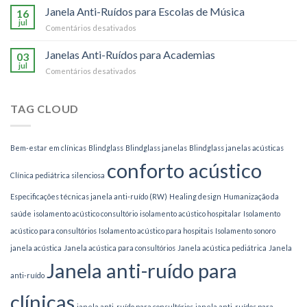
Anti-
Janela Anti-Ruídos para Escolas de Música
16
Ruídos
jul
em
Comentários desativados
para
Janela
Bares
Anti-
Janelas Anti-Ruídos para Academias
e
03
Ruídos
jul
Restaurantes
em
Comentários desativados
para
Janelas
Escolas
Anti-
de
Ruídos
TAG CLOUD
Música
para
Academias
Bem-estar em clínicas
Blindglass
Blindglass janelas
Blindglass janelas acústicas
conforto acústico
Clínica pediátrica silenciosa
Especificações técnicas janela anti-ruído (RW)
Healing design
Humanização da
saúde
isolamento acústico consultório
isolamento acústico hospitalar
Isolamento
acústico para consultórios
Isolamento acústico para hospitais
Isolamento sonoro
janela acústica
Janela acústica para consultórios
Janela acústica pediátrica
Janela
Janela anti-ruído para
anti-ruído
clínicas
janela anti-ruído para consultórios
janela anti-ruídos para