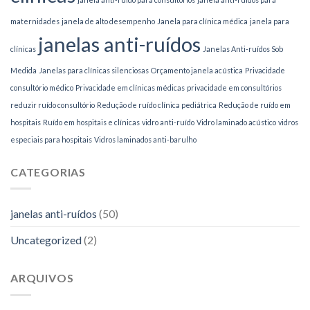
maternidades
janela de alto desempenho
Janela para clínica médica
janela para
janelas anti-ruídos
clínicas
Janelas Anti-ruídos Sob
Medida
Janelas para clínicas silenciosas
Orçamento janela acústica
Privacidade
consultório médico
Privacidade em clínicas médicas
privacidade em consultórios
reduzir ruído consultório
Redução de ruído clínica pediátrica
Redução de ruído em
hospitais
Ruído em hospitais e clínicas
vidro anti-ruído
Vidro laminado acústico
vidros
especiais para hospitais
Vidros laminados anti-barulho
CATEGORIAS
janelas anti-ruídos
(50)
Uncategorized
(2)
ARQUIVOS