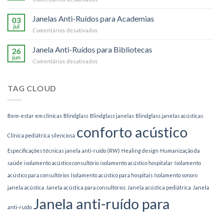
para
Janela
Bares
Anti-
Janelas Anti-Ruídos para Academias
e
03
Ruídos
jul
Restaurantes
em
Comentários desativados
para
Janelas
Escolas
Anti-
Janela Anti-Ruídos para Bibliotecas
de
26
Ruídos
jun
Música
em
Comentários desativados
para
Janela
Academias
Anti-
Ruídos
TAG CLOUD
para
Bibliotecas
Bem-estar em clínicas
Blindglass
Blindglass janelas
Blindglass janelas acústicas
conforto acústico
Clínica pediátrica silenciosa
Especificações técnicas janela anti-ruído (RW)
Healing design
Humanização da
saúde
isolamento acústico consultório
isolamento acústico hospitalar
Isolamento
acústico para consultórios
Isolamento acústico para hospitais
Isolamento sonoro
janela acústica
Janela acústica para consultórios
Janela acústica pediátrica
Janela
Janela anti-ruído para
anti-ruído