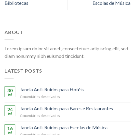
Bibliotecas
Escolas de Música
ABOUT
Lorem ipsum dolor sit amet, consectetuer adipiscing elit, sed
diam nonummy nibh euismod tincidunt.
LATEST POSTS
Janela Anti-Ruídos para Hotéis
30
jul
em
Comentários desativados
Janela
Anti-
Janela Anti-Ruídos para Bares e Restaurantes
24
Ruídos
jul
em
Comentários desativados
para
Janela
Hotéis
Anti-
Janela Anti-Ruídos para Escolas de Música
16
Ruídos
jul
em
Comentários desativados