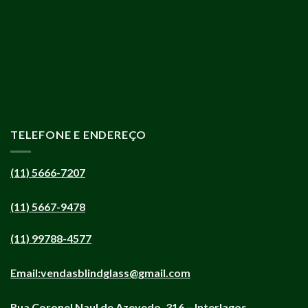
TELEFONE E ENDEREÇO
(11) 5666-7207
(11) 5667-9478
(11) 99788-4577
Email:
vendasblindglass@gmail.com
Rua Coronel Naul de Azevedo, 316 – Interlagos