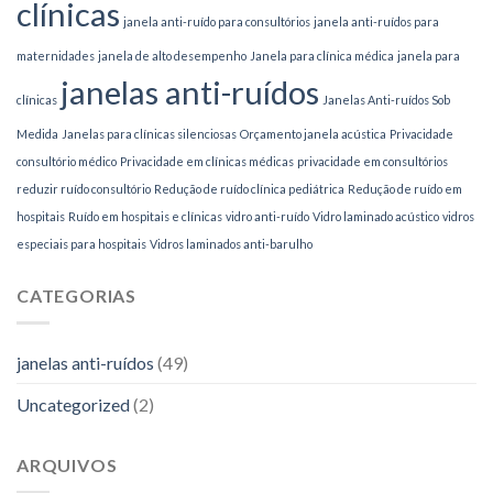
clínicas
janela anti-ruído para consultórios
janela anti-ruídos para
maternidades
janela de alto desempenho
Janela para clínica médica
janela para
janelas anti-ruídos
clínicas
Janelas Anti-ruídos Sob
Medida
Janelas para clínicas silenciosas
Orçamento janela acústica
Privacidade
consultório médico
Privacidade em clínicas médicas
privacidade em consultórios
reduzir ruído consultório
Redução de ruído clínica pediátrica
Redução de ruído em
hospitais
Ruído em hospitais e clínicas
vidro anti-ruído
Vidro laminado acústico
vidros
especiais para hospitais
Vidros laminados anti-barulho
CATEGORIAS
janelas anti-ruídos
(49)
Uncategorized
(2)
ARQUIVOS