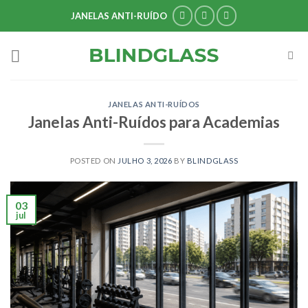
Skip
JANELAS ANTI-RUÍDO
to
content
JANELAS ANTI-RUÍDOS
Janelas Anti-Ruídos para Academias
POSTED ON
JULHO 3, 2026
BY
BLINDGLASS
03
jul